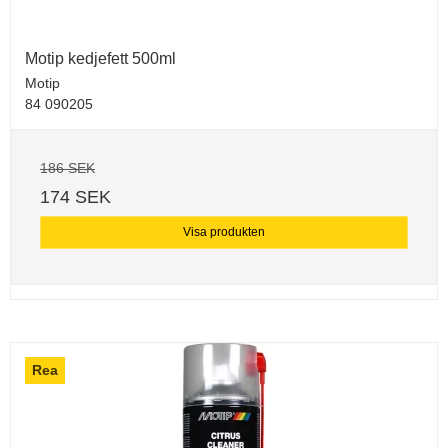
Motip kedjefett 500ml
Motip
84 090205
186 SEK
174 SEK
Visa produkten
Rea