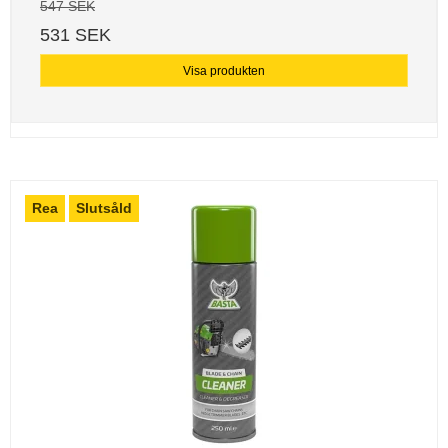
547 SEK
531 SEK
Visa produkten
Rea
Slutsåld