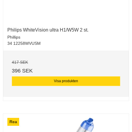
Philips WhiteVision ultra H1/W5W 2 st.
Phillips
34 12258WVUSM
417 SEK
396 SEK
Visa produkten
Rea