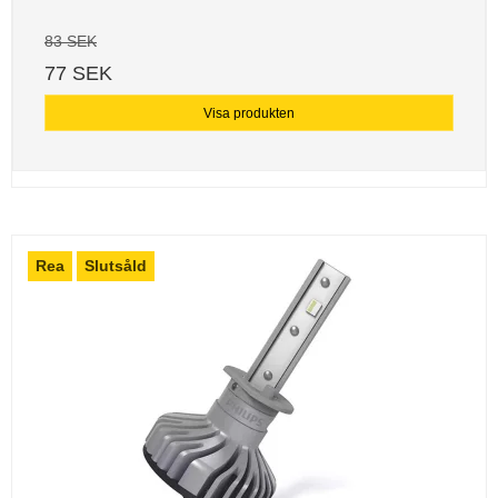
83 SEK
77 SEK
Visa produkten
Rea
Slutsåld