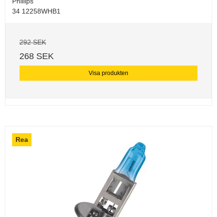
Phillips
34 12258WHB1
292 SEK
268 SEK
Visa produkten
Rea