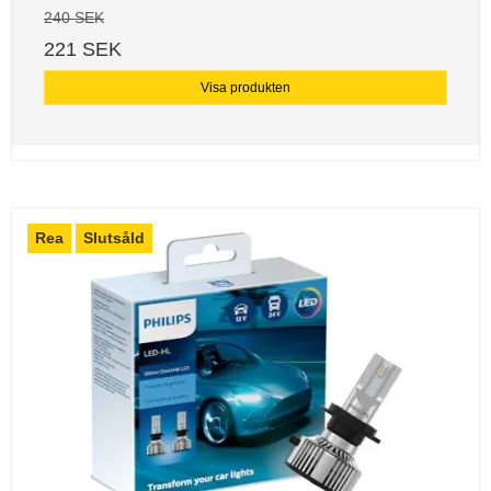
240 SEK
221 SEK
Visa produkten
Rea
Slutsåld