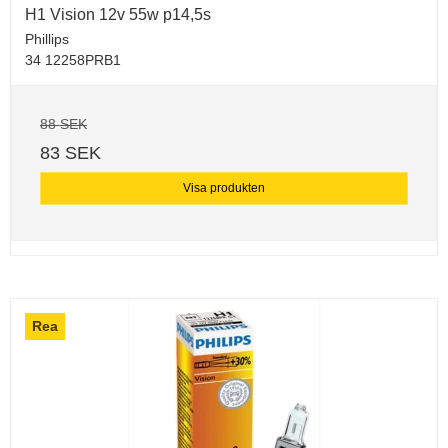
H1 Vision 12v 55w p14,5s
Phillips
34 12258PRB1
88 SEK
83 SEK
Visa produkten
Rea