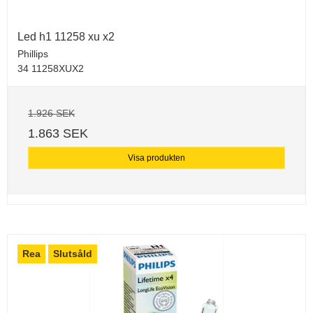
Led h1 11258 xu x2
Phillips
34 11258XUX2
1.926 SEK
1.863 SEK
Visa produkten
Rea
Slutsåld