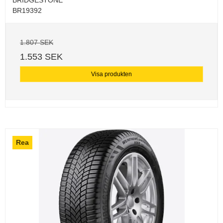
BR19392
1.807 SEK
1.553 SEK
Visa produkten
Rea