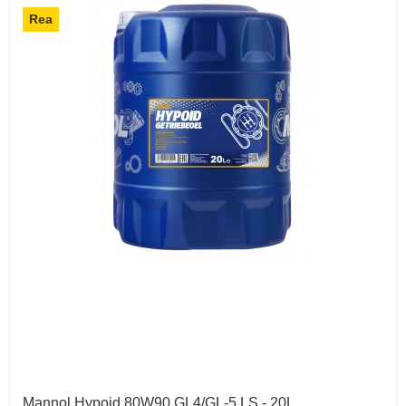
Rea
Mannol Hypoid 80W90 GL4/GL-5 LS - 20L