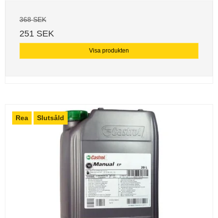
368 SEK
251 SEK
Visa produkten
Rea
Slutsåld