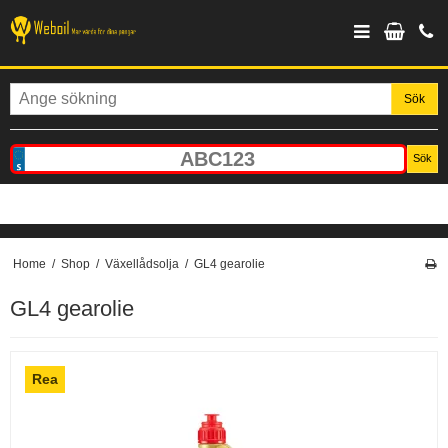
Sök
Sök
Home
/
Shop
/
Växellådsolja
/
GL4 gearolie
GL4 gearolie
Rea