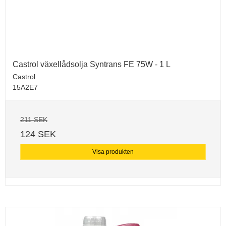
Castrol växellådsolja Syntrans FE 75W - 1 L
Castrol
15A2E7
211 SEK
124 SEK
Visa produkten