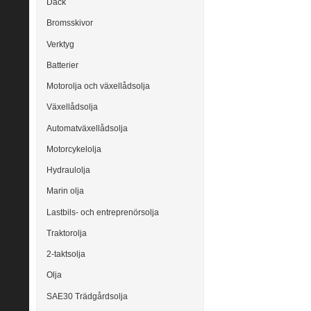
Däck
Bromsskivor
Verktyg
Batterier
Motorolja och växellådsolja
Växellådsolja
Automatväxellådsolja
Motorcykelolja
Hydraulolja
Marin olja
Lastbils- och entreprenörsolja
Traktorolja
2-taktsolja
Olja
SAE30 Trädgårdsolja