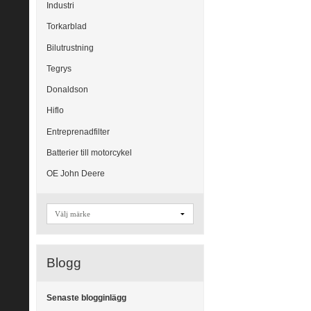
Industri
Torkarblad
Bilutrustning
Tegrys
Donaldson
Hiflo
Entreprenadfilter
Batterier till motorcykel
OE John Deere
Blogg
Senaste blogginlägg