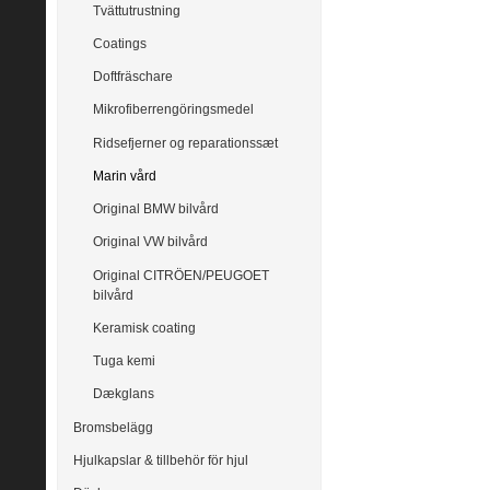
Tvättutrustning
Coatings
Doftfräschare
Mikrofiberrengöringsmedel
Ridsefjerner og reparationssæt
Marin vård
Original BMW bilvård
Original VW bilvård
Original CITRÖEN/PEUGOET
bilvård
Keramisk coating
Tuga kemi
Dækglans
Bromsbelägg
Hjulkapslar & tillbehör för hjul