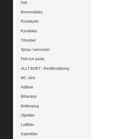
Fett
Bromsvätska
Rostskydd
Kylvätska
Tillsatser
Spray / aerosoler
Fett och pasta
ALLT BORT - Restförsäljning
MC vård
AdBlue
Billampor
Bottenplug
Oljefilter
Luftfilter
Kabinfilter