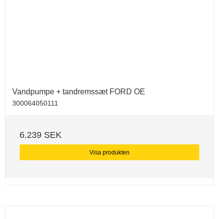
Vandpumpe + tandremssæt FORD OE
300064050111
6.239 SEK
Visa produkten