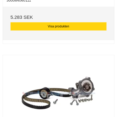
300064060111
5.283 SEK
Visa produkten