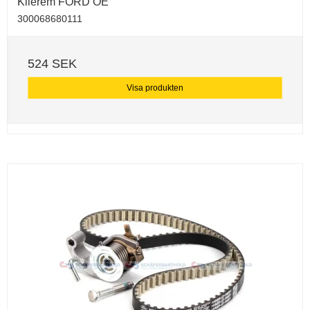
Kilerem FORD OE
300068680111
524 SEK
Visa produkten