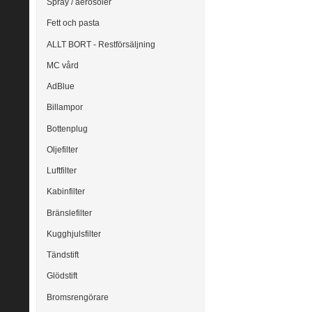
Spray / aerosoler
Fett och pasta
ALLT BORT - Restförsäljning
MC vård
AdBlue
Billampor
Bottenplug
Oljefilter
Luftfilter
Kabinfilter
Bränslefilter
Kugghjulsfilter
Tändstift
Glödstift
Bromsrengörare