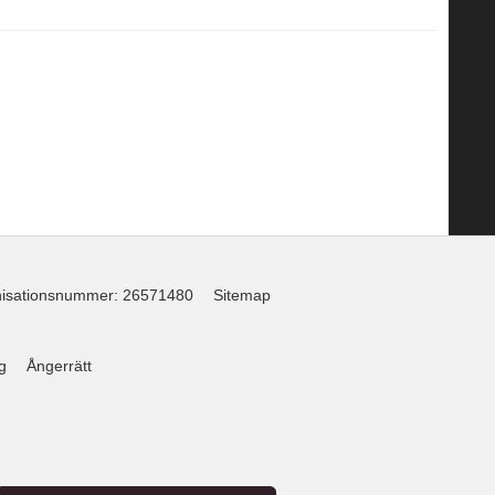
isationsnummer
:
26571480
Sitemap
g
Ångerrätt