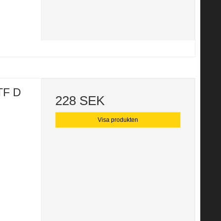
TF D
228 SEK
Visa produkten