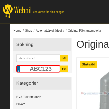
Home
/
Shop
/
Automatväxellådsolja
/
Original PSA automatolja
Origin
Sökning
Sök
Slutsåld
Sök
Kategorier
RVS Technology®
Bilvård