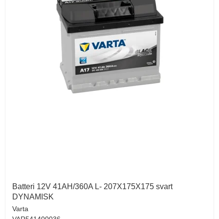
Batteri 12V 41AH/360A L- 207X175X175 svart
DYNAMISK
Varta
VAR541400036