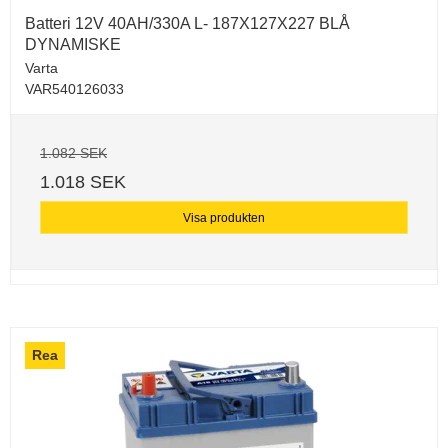
Batteri 12V 40AH/330A L- 187X127X227 BLÅ
DYNAMISKE
Varta
VAR540126033
1.082 SEK
1.018 SEK
Visa produkten
Rea