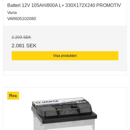
Batteri 12V 105AH/800A L+ 330X172X240 PROMOTIV
Varta
VAR605102080
2.203 SEK
2.081 SEK
Visa produkten
Rea