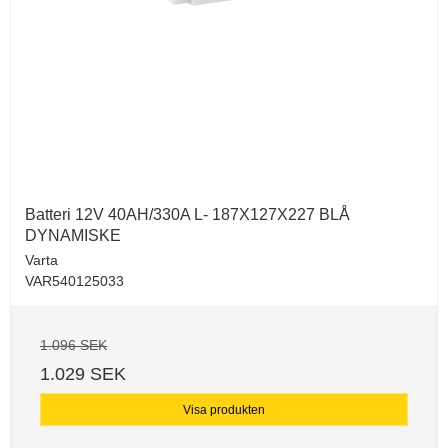
Batteri 12V 40AH/330A L- 187X127X227 BLÅ
DYNAMISKE
Varta
VAR540125033
1.096 SEK
1.029 SEK
Visa produkten