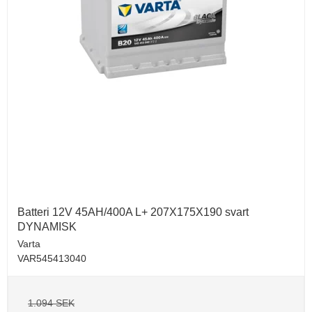
Batteri 12V 45AH/400A L+ 207X175X190 svart
DYNAMISK
Varta
VAR545413040
1.094 SEK