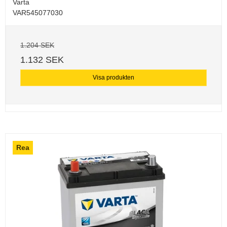
Varta
VAR545077030
1.204 SEK
1.132 SEK
Visa produkten
Rea