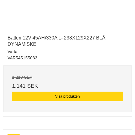
Batteri 12V 45AH/330A L- 238X129X227 BLÅ
DYNAMISKE
Varta
VAR545155033
1.213 SEK
1.141 SEK
Visa produkten