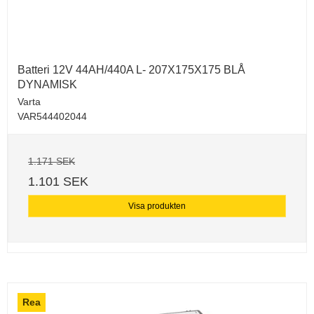
Batteri 12V 44AH/440A L- 207X175X175 BLÅ
DYNAMISK
Varta
VAR544402044
1.171 SEK
1.101 SEK
Visa produkten
Rea