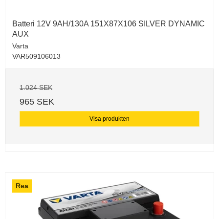
Batteri 12V 9AH/130A 151X87X106 SILVER DYNAMIC
AUX
Varta
VAR509106013
1.024 SEK
965 SEK
Visa produkten
Rea