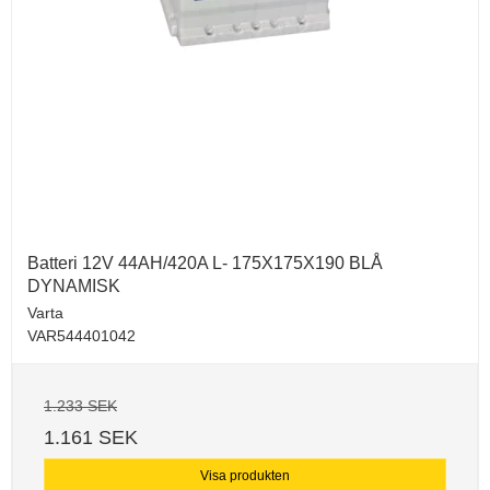
Batteri 12V 44AH/420A L- 175X175X190 BLÅ
DYNAMISK
Varta
VAR544401042
1.233 SEK
1.161 SEK
Visa produkten