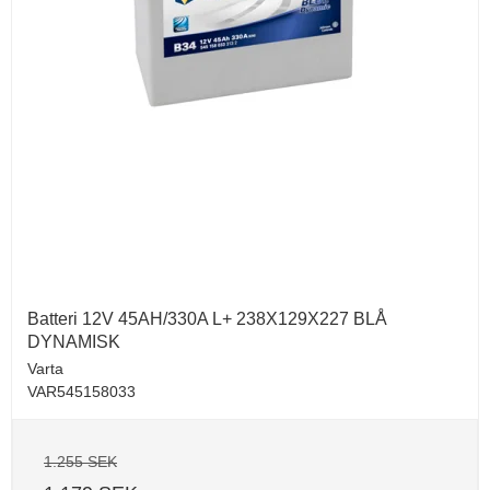
Batteri 12V 45AH/330A L+ 238X129X227 BLÅ
DYNAMISK
Varta
VAR545158033
1.255 SEK