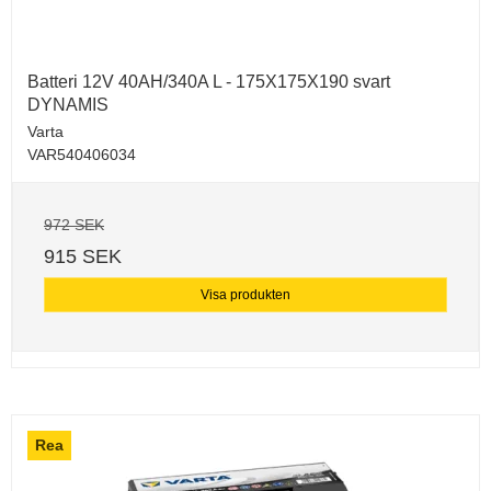
Batteri 12V 40AH/340A L - 175X175X190 svart
DYNAMIS
Varta
VAR540406034
972 SEK
915 SEK
Visa produkten
Rea