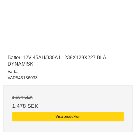
Batteri 12V 45AH/330A L- 238X129X227 BLÅ
DYNAMISK
Varta
VAR545156033
1.554 SEK
1.478 SEK
Visa produkten