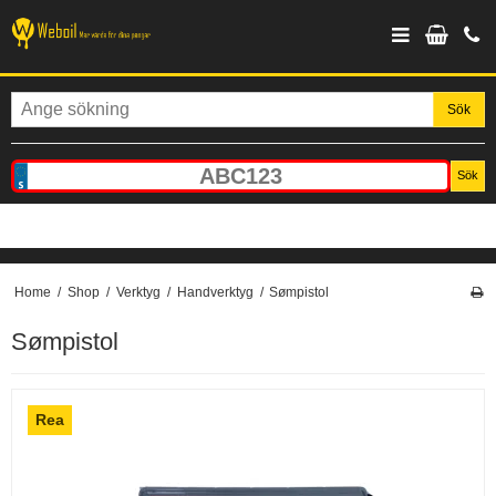
Sök
Sök
Home
/
Shop
/
Verktyg
/
Handverktyg
/
Sømpistol
Sømpistol
Rea