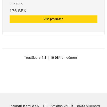
227 SEK
176 SEK
Visa produkten
Industri Kemi ApS
F. L. Smidths Vej 19
8600 Silkeborg