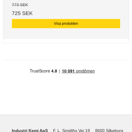
773 SEK
725 SEK
Visa produkten
Industri Kemi ApS
F. L. Smidths Vej 19
8600 Silkeborg