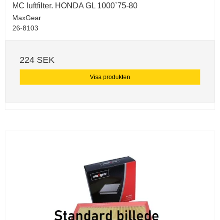
MC luftfilter. HONDA GL 1000`75-80
MaxGear
26-8103
224 SEK
Visa produkten