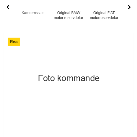
Kamremssats
Original BMW
Original FIAT
Orig
motor reservdelar
motorreservdelar
motor r
Rea