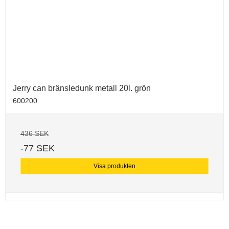
Jerry can bränsledunk metall 20l. grön
600200
436 SEK
-77 SEK
Visa produkten