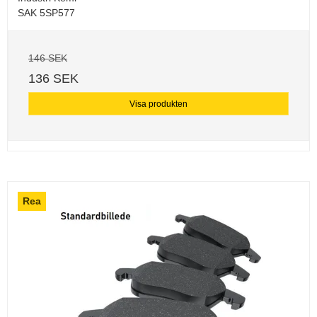
SAK 5SP577
146 SEK
136 SEK
Visa produkten
Rea