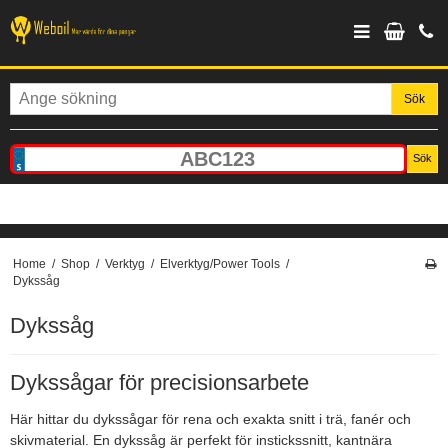
Sök
Sök
Home
/
Shop
/
Verktyg
/
Elverktyg/Power Tools
/
Dykssåg
Dykssåg
Dykssågar för precisionsarbete
Här hittar du dykssågar för rena och exakta snitt i trä, fanér och
skivmaterial. En dykssåg är perfekt för instickssnitt, kantnära