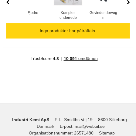
Fjedre
Komplett
Gevindundervog
Tillb
underrede
n
und
Inga produkter har påträffats.
Industri Kemi ApS
F. L. Smidths Vej 19
8600 Silkeborg
Danmark
E-post
:
mail@weboil.se
Organisationsnummer
:
26571480
Sitemap