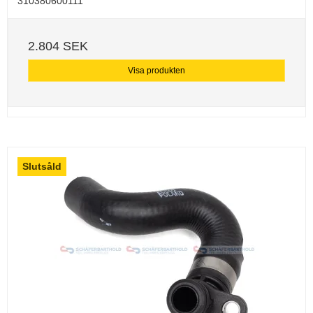
310380600111
2.804 SEK
Visa produkten
Slutsåld