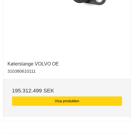
Kølerslange VOLVO OE
310380610111
195.312.499 SEK
Visa produkten