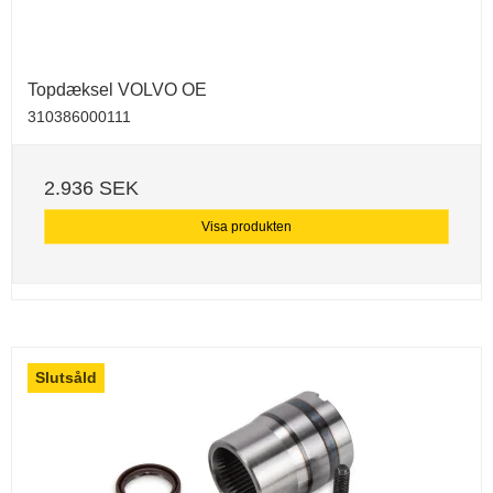
Topdæksel VOLVO OE
310386000111
2.936 SEK
Visa produkten
Slutsåld