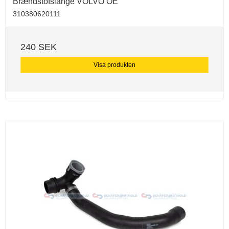
Brændstofslange VOLVO OE
310380620111
240 SEK
Visa produkten