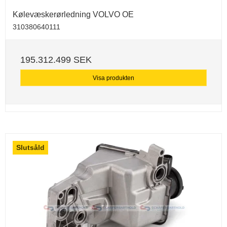
Kølevæskerørledning VOLVO OE
310380640111
195.312.499 SEK
Visa produkten
Slutsåld