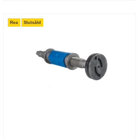
Rea
Slutsåld