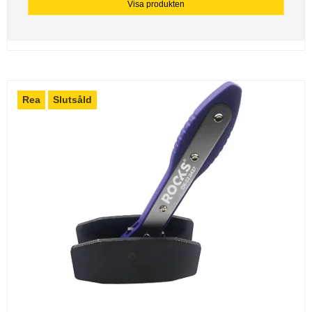
Visa produkten
Rea
Slutsåld