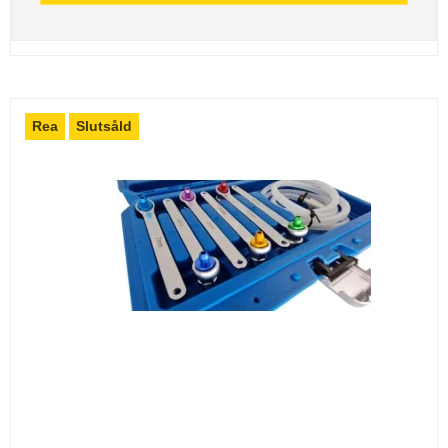
Rea
Slutsåld