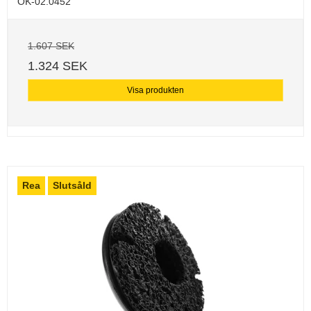
OK-02.0452
1.607 SEK
1.324 SEK
Visa produkten
Rea
Slutsåld