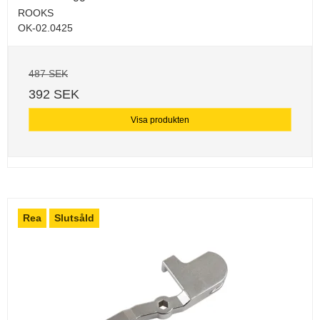
ROOKS
OK-02.0425
487 SEK
392 SEK
Visa produkten
Rea
Slutsåld