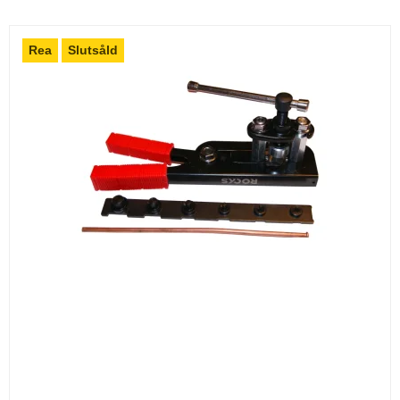
Rea
Slutsåld