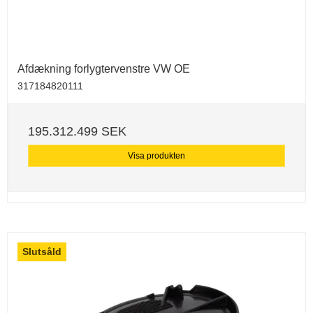
Afdækning forlygtervenstre VW OE
317184820111
195.312.499 SEK
Visa produkten
Slutsåld