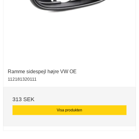
Ramme sidespejl højre VW OE
112181320111
313 SEK
Visa produkten