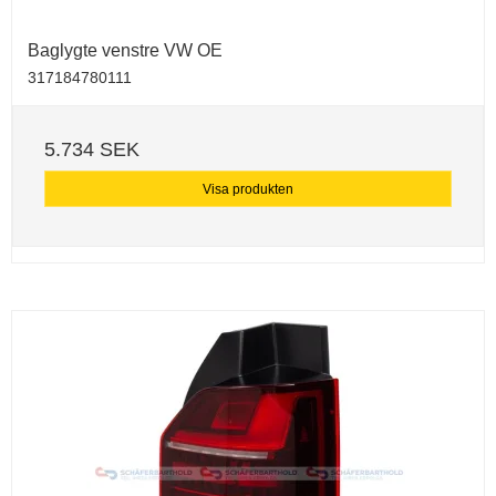
Baglygte venstre VW OE
317184780111
5.734 SEK
Visa produkten