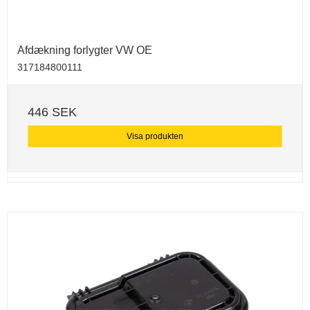
Afdækning forlygter VW OE
317184800111
446 SEK
Visa produkten