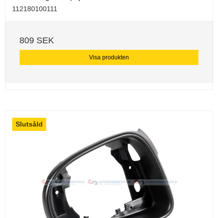
112180100111
809 SEK
Visa produkten
Slutsåld