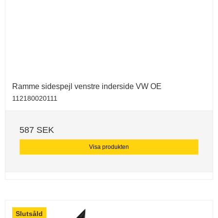
Ramme sidespejl venstre inderside VW OE
112180020111
587 SEK
Visa produkten
Slutsåld