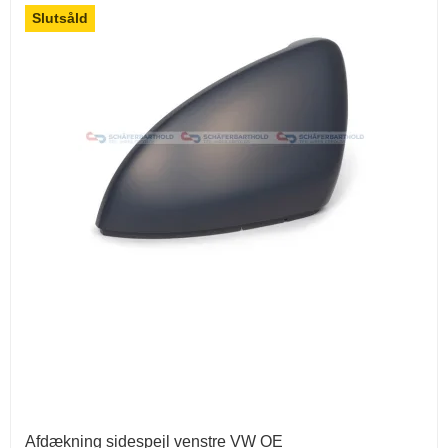
Slutsåld
Afdækning sidespejl venstre VW OE