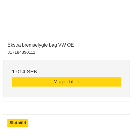
Ekstra bremselygte bag VW OE
317184890111
1.014 SEK
Visa produkten
Slutsåld