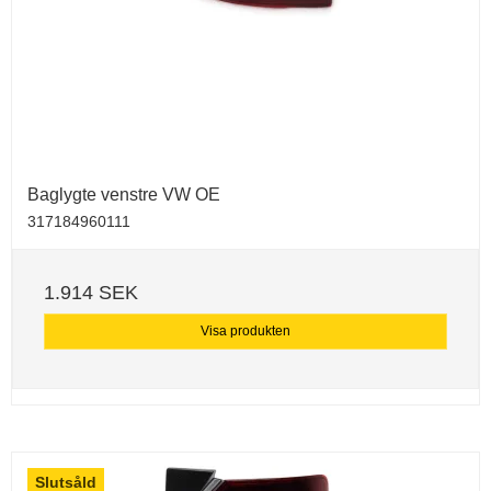
Baglygte venstre VW OE
317184960111
1.914 SEK
Visa produkten
Slutsåld