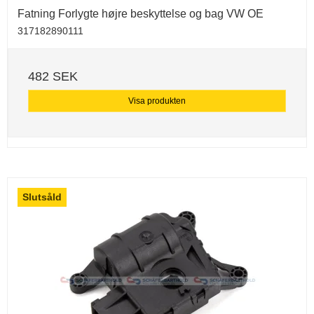
Fatning Forlygte højre beskyttelse og bag VW OE
317182890111
482 SEK
Visa produkten
Slutsåld