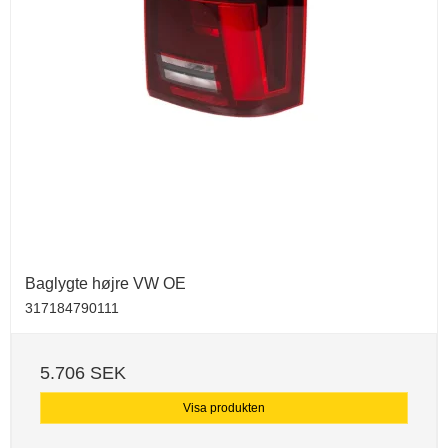
Baglygte højre VW OE
317184790111
5.706 SEK
Visa produkten