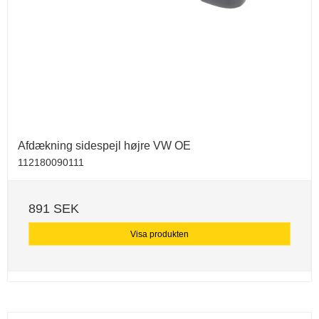
Afdækning sidespejl højre VW OE
112180090111
891 SEK
Visa produkten