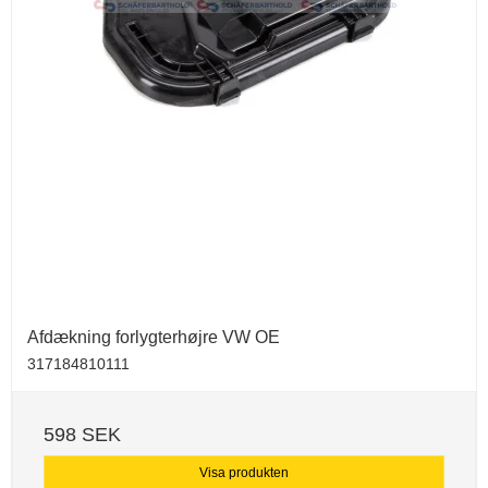
Afdækning forlygterhøjre VW OE
317184810111
598 SEK
Visa produkten