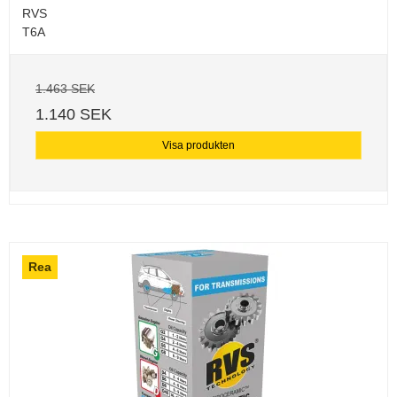
RVS
T6A
1.463 SEK
1.140 SEK
Visa produkten
Rea