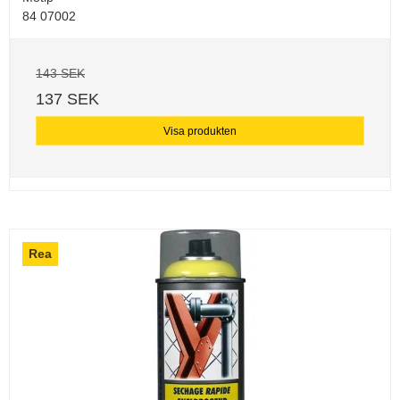
84 07002
143 SEK
137 SEK
Visa produkten
Rea