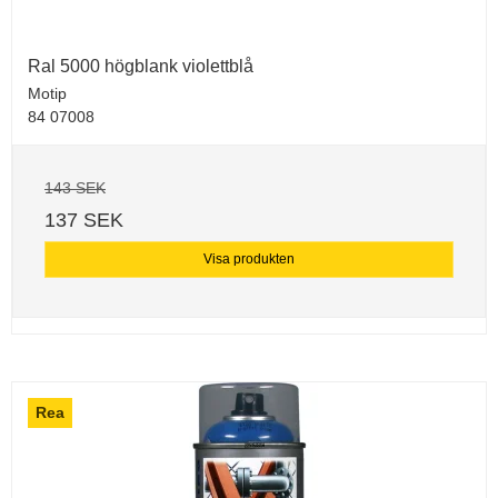
Ral 5000 högblank violettblå
Motip
84 07008
143 SEK
137 SEK
Visa produkten
Rea