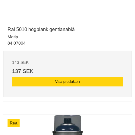
Ral 5010 högblank gentianablå
Motip
84 07004
143 SEK
137 SEK
Visa produkten
Rea