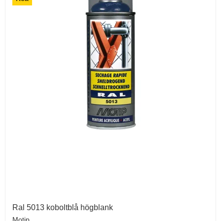
Ral 5013 koboltblå högblank
Motip