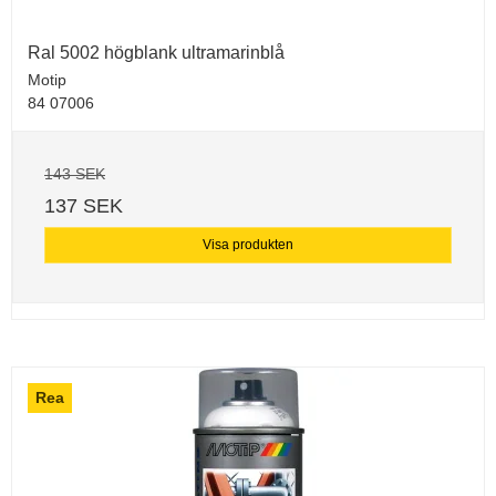
Ral 5002 högblank ultramarinblå
Motip
84 07006
143 SEK
137 SEK
Visa produkten
Rea