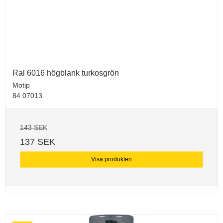
Ral 6016 högblank turkosgrön
Motip
84 07013
143 SEK
137 SEK
Visa produkten