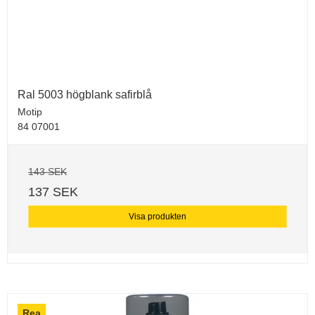
Ral 5003 högblank safirblå
Motip
84 07001
143 SEK
137 SEK
Visa produkten
Rea