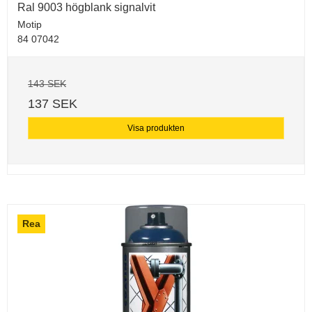
Ral 9003 högblank signalvit
Motip
84 07042
143 SEK
137 SEK
Visa produkten
Rea