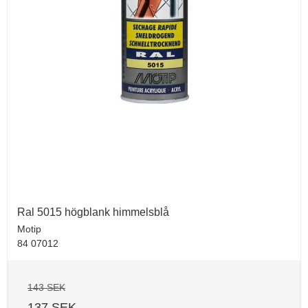
Ral 5015 högblank himmelsblå
Motip
84 07012
143 SEK
137 SEK