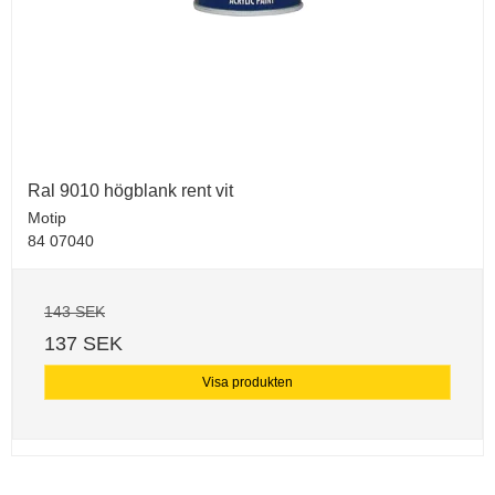
Ral 9010 högblank rent vit
Motip
84 07040
143 SEK
137 SEK
Visa produkten