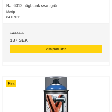
Ral 6012 högblank svart grön
Motip
84 07011
143 SEK
137 SEK
Visa produkten
Rea