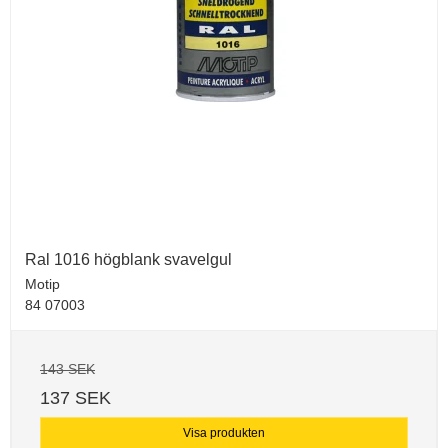
Ral 1016 högblank svavelgul
Motip
84 07003
143 SEK
137 SEK
Visa produkten