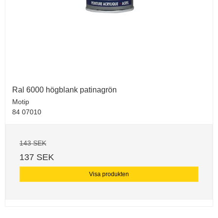
Ral 6000 högblank patinagrön
Motip
84 07010
143 SEK
137 SEK
Visa produkten