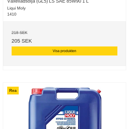
Växellådsolja (GL5) LS SAE 85W90 1 L
Liqui Moly
1410
218 SEK
205 SEK
Visa produkten
Rea