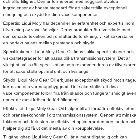
och tillförlitlighet. Den är formulerad med noggrant utvalda
ingredienser av högsta standard för att säkerställa exceptionell
smörjning och skydd för dina växelkomponenter.
Expertis: Liqui Moly har decennier av erfarenhet och expertis inom
tillverkning av växellådsoljor. Deras produkter är utvecklade med
den senaste tekniken och omfattande forskning, vilket säkerställer
en perfekt balans mellan prestanda och skydd.
Specifikationer: Liqui Moly Gear Oil finns i olika specifikationer och
viskositetsgrader för att passa olika transmissionssystem. Det är
viktigt att välja rätt specifikation som rekommenderas av tillverkaren
för att säkerställa optimal drift och livslängd.
Skydd: Liqui Moly Gear Oil erbjuder exceptionellt skydd mot slitage,
korrosion och värmeuppbyggnad. Det säkerställer att dina
växelkomponenter förblir fria från skador och fungerar smidigt även
under de mest krävande förhållanden.
Effektivitet: Liqui Moly Gear Oil hjälper till att förbättra effektiviteten
och bränsleekonomin i ditt transmissionssystem. Genom att minska
friktionen och förlusten av effektivitet optimerar den prestandan och
hjälper dig att få ut det mesta av din körupplevelse.
Tillgänglighet: Liqui Moly Gear Oil är allmänt tillgänglig och kan