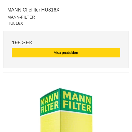
MANN Oljefilter HU816X
MANN-FILTER
HU816X
198 SEK
Visa produkten