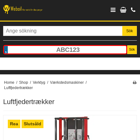
Sök
Sök
Home
/
Shop
/
Verktyg
/
Værkstedsmaskiner
/
Luftfjedertrækker
Luftfjedertrækker
Rea
Slutsåld