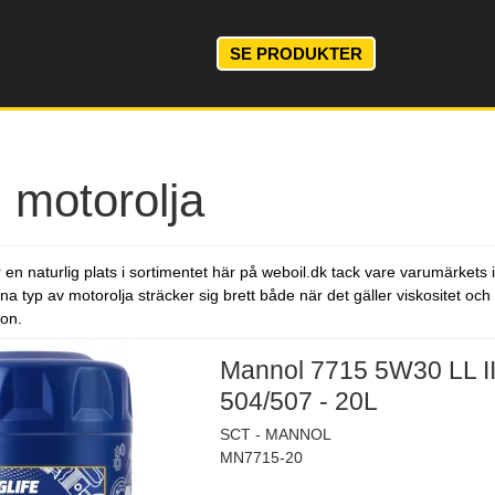
SE PRODUKTER
 motorolja
 en naturlig plats i sortimentet här på weboil.dk tack vare varumärket
a typ av motorolja sträcker sig brett både när det gäller viskositet och t
don.
Mannol 7715 5W30 LL I
504/507 - 20L
SCT - MANNOL
MN7715-20