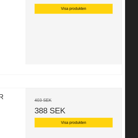
Visa produkten
R
403 SEK
388 SEK
Visa produkten