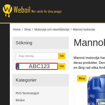
Home
/
Shop
/
Motorolja och växellådsolja
/
Mannol motorolja
Mannol
Sökning
Sök
Mannol motorolja har
deras produkter. Denn
Sök
en lång rad olika for
Rea
Kategorier
RVS Technology®
Bilvård