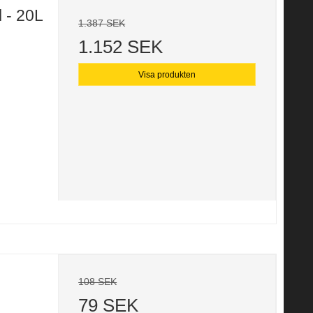
l - 20L
1.387 SEK
1.152 SEK
Visa produkten
108 SEK
79 SEK