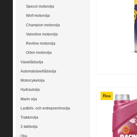
Specol motorolja
Wolf motorolja
Champion motorolja
Valvoline motorolja
Revline motorolja
Orlen motorolja
Växellådsolja
Automatväxellådsolja
Motorcykelolja
Hydraulolja
Rea
Marin olja
Lastbils- och entreprenörsolja
Traktorolja
2-taktsolja
Olja