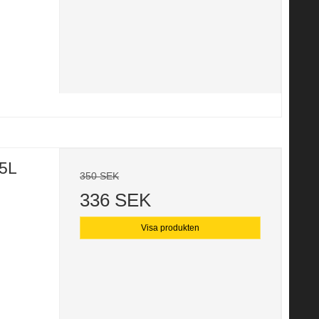
 5L
350 SEK
336 SEK
Visa produkten