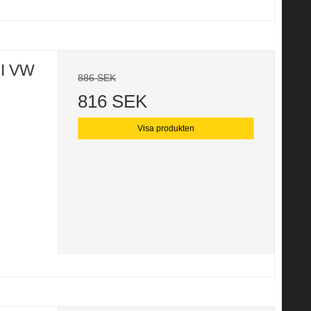
II VW
886 SEK
816 SEK
Visa produkten