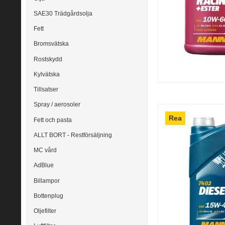
SAE30 Trädgårdsolja
Fett
Bromsvätska
Rostskydd
Kylvätska
Tillsatser
Spray / aerosoler
Rea
Fett och pasta
ALLT BORT - Restförsäljning
MC vård
AdBlue
Billampor
Bottenplug
Oljefilter