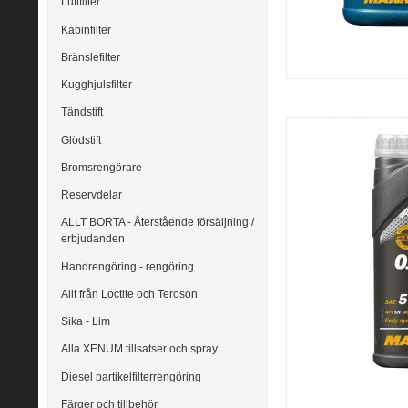
Luftfilter
Kabinfilter
Bränslefilter
Kugghjulsfilter
Tändstift
Glödstift
Bromsrengörare
Reservdelar
ALLT BORTA - Återstående försäljning /
erbjudanden
Handrengöring - rengöring
Allt från Loctite och Teroson
Sika - Lim
Alla XENUM tillsatser och spray
Diesel partikelfilterrengöring
Färger och tillbehör