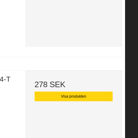
 4-T
278 SEK
Visa produkten