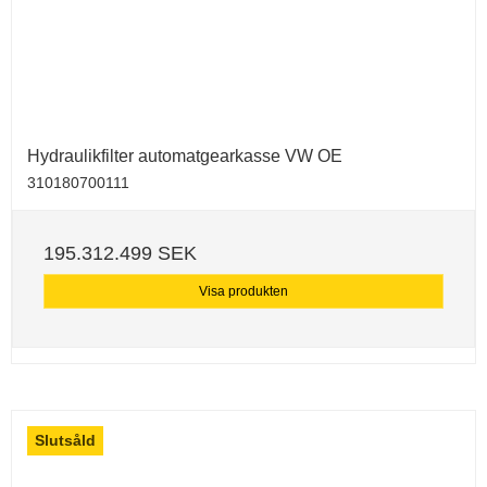
Hydraulikfilter automatgearkasse VW OE
310180700111
195.312.499 SEK
Visa produkten
Slutsåld