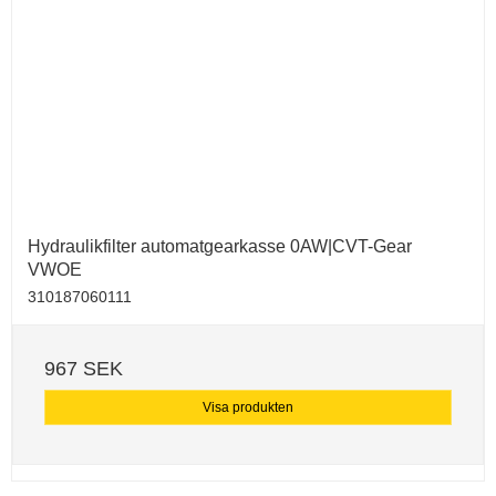
Hydraulikfilter automatgearkasse 0AW|CVT-Gear
VWOE
310187060111
967 SEK
Visa produkten