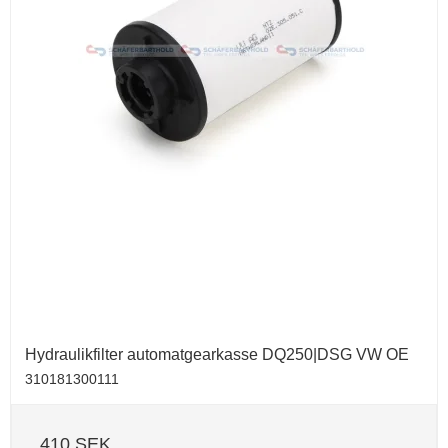
Hydraulikfilter automatgearkasse DQ250|DSG VW OE
310181300111
410 SEK