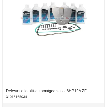
Delesæt olieskift-automatgearkasse6HP19A ZF
310181650341